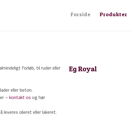
assive trægulve der giver en følelse 
Forside
Produkter
mindeligt forløb, til ruder eller
Eg Royal​
lader eller beton.
ner –
kontakt os
og hør
everes olieret eller lakeret.