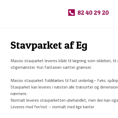
Se vores udvalg af m
​
82 40 29 20
Stavparket​ af Eg
Massiv stavparket leveres både til lægning som sildeben, til al
stigemønster. Kun fantasien sætter grænser.
Massiv stavparket fuldklæbes til fast underlag– f.eks. spånp
Stavparket kan leveres i næsten alle træsorter og dimensio
nærmere.
Normalt leveres stavparketten ubehandlet, men den kan også l
Leveres med fer/not – normalt med lige kanter