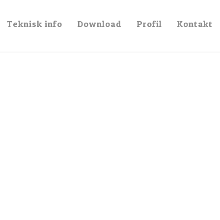
af kvalitet og luksus
Teknisk info
Download
Profil
Kontakt