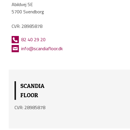
Abildvej 5E
5700 Svendborg
CVR: 28985878
​
82 40 29 20
​
info@scandiafloor.dk
SCANDIA
FLOOR
CVR: 28985878