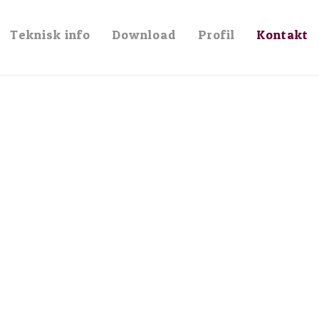
af kvalitet og luksus
Teknisk info
Download
Profil
Kontakt