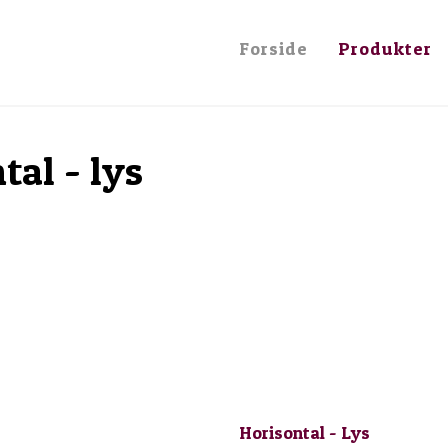
assive trægulve der giver en følelse 
Forside
Produkter
al - lys
Horisontal - Lys