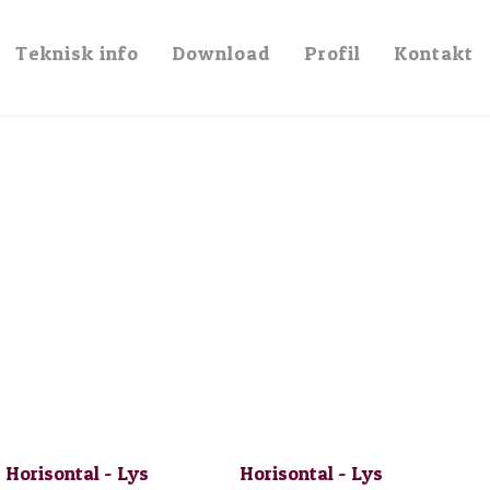
af kvalitet og luksus
Teknisk info
Download
Profil
Kontakt
Horisontal - Lys
Horisontal - Lys