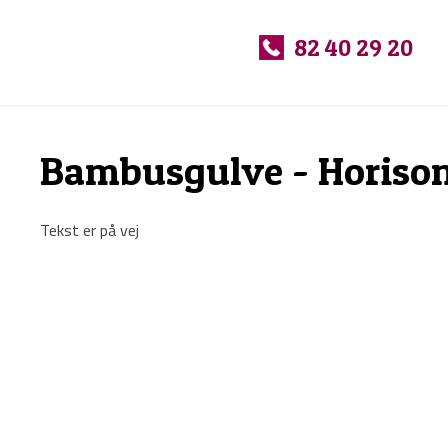
Se vores udvalg af m
​
82 40 29 20
Bambusgulve - Horisont
Tekst er på vej​